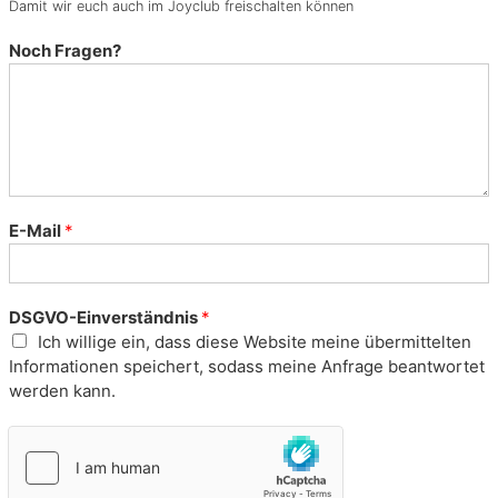
Damit wir euch auch im Joyclub freischalten können
t
a
Noch Fragen?
s
i
e
n
,
K
o
p
E-Mail
*
f
k
i
DSGVO-Einverständnis
*
n
Ich willige ein, dass diese Website meine übermittelten
o
Informationen speichert, sodass meine Anfrage beantwortet
werden kann.