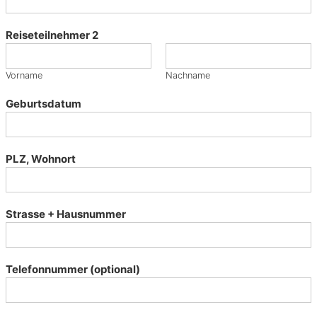
O
P
Reiseteilnehmer 2
S
Vorname
Nachname
e
r
Geburtsdatum
o
t
i
PLZ, Wohnort
s
c
h
e
Strasse + Hausnummer
R
e
i
s
Telefonnummer (optional)
e
n
,