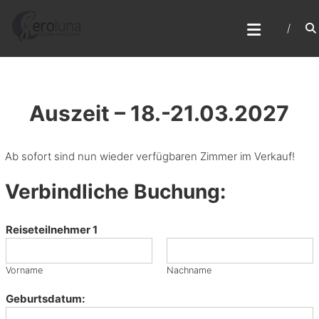
Skip
R
to
content
E
I
S
E
Auszeit – 18.-21.03.2027
N
U
Ab sofort sind nun wieder verfügbaren Zimmer im Verkauf!
N
Verbindliche Buchung:
D
W
O
Reiseteilnehmer 1
R
K
Vorname
Nachname
S
Geburtsdatum:
H