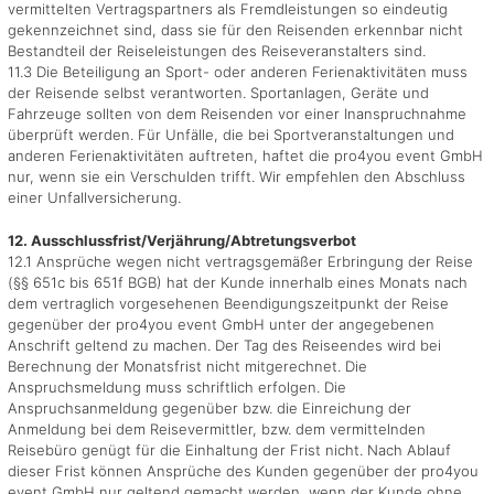
vermittelten Vertragspartners als Fremdleistungen so eindeutig
gekennzeichnet sind, dass sie für den Reisenden erkennbar nicht
Bestandteil der Reiseleistungen des Reiseveranstalters sind.
11.3 Die Beteiligung an Sport- oder anderen Ferienaktivitäten muss
der Reisende selbst verantworten. Sportanlagen, Geräte und
Fahrzeuge sollten von dem Reisenden vor einer Inanspruchnahme
überprüft werden. Für Unfälle, die bei Sportveranstaltungen und
anderen Ferienaktivitäten auftreten, haftet die pro4you event GmbH
nur, wenn sie ein Verschulden trifft. Wir empfehlen den Abschluss
einer Unfallversicherung.
12. Ausschlussfrist/Verjährung/Abtretungsverbot
12.1 Ansprüche wegen nicht vertragsgemäßer Erbringung der Reise
(§§ 651c bis 651f BGB) hat der Kunde innerhalb eines Monats nach
dem vertraglich vorgesehenen Beendigungszeitpunkt der Reise
gegenüber der pro4you event GmbH unter der angegebenen
Anschrift geltend zu machen. Der Tag des Reiseendes wird bei
Berechnung der Monatsfrist nicht mitgerechnet. Die
Anspruchsmeldung muss schriftlich erfolgen. Die
Anspruchsanmeldung gegenüber bzw. die Einreichung der
Anmeldung bei dem Reisevermittler, bzw. dem vermittelnden
Reisebüro genügt für die Einhaltung der Frist nicht. Nach Ablauf
dieser Frist können Ansprüche des Kunden gegenüber der pro4you
event GmbH nur geltend gemacht werden, wenn der Kunde ohne