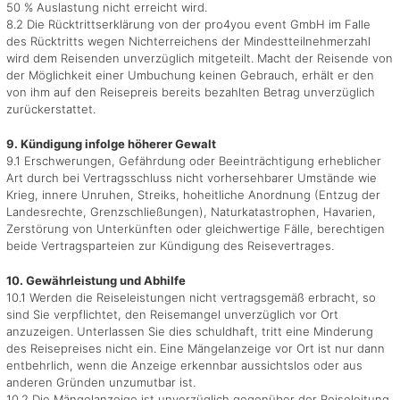
50 % Auslastung nicht erreicht wird.
8.2 Die Rücktrittserklärung von der pro4you event GmbH im Falle
des Rücktritts wegen Nichterreichens der Mindestteilnehmerzahl
wird dem Reisenden unverzüglich mitgeteilt. Macht der Reisende von
der Möglichkeit einer Umbuchung keinen Gebrauch, erhält er den
von ihm auf den Reisepreis bereits bezahlten Betrag unverzüglich
zurückerstattet.
9. Kündigung infolge höherer Gewalt
9.1 Erschwerungen, Gefährdung oder Beeinträchtigung erheblicher
Art durch bei Vertragsschluss nicht vorhersehbarer Umstände wie
Krieg, innere Unruhen, Streiks, hoheitliche Anordnung (Entzug der
Landesrechte, Grenzschließungen), Naturkatastrophen, Havarien,
Zerstörung von Unterkünften oder gleichwertige Fälle, berechtigen
beide Vertragsparteien zur Kündigung des Reisevertrages.
10. Gewährleistung und Abhilfe
10.1 Werden die Reiseleistungen nicht vertragsgemäß erbracht, so
sind Sie verpflichtet, den Reisemangel unverzüglich vor Ort
anzuzeigen. Unterlassen Sie dies schuldhaft, tritt eine Minderung
des Reisepreises nicht ein. Eine Mängelanzeige vor Ort ist nur dann
entbehrlich, wenn die Anzeige erkennbar aussichtslos oder aus
anderen Gründen unzumutbar ist.
10.2 Die Mängelanzeige ist unverzüglich gegenüber der Reiseleitung