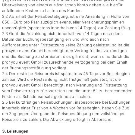
Überweisung von einem ausländischen Konto gehen alle hierfür
anfallenden Kosten zu Lasten des Kunden.
2.2 Ab Erhalt der Reisebestätigung, ist eine Anzahlung in Höhe von
850,- Euro pro Paar zuzüglich eventueller Versicherungsprämien
unverzüglich (spätestens innerhalb von 14 Tagen) zur Zahlung fällig.
2.3 Geht die Anzahlung nicht innerhalb von 14 Tagen nach dem
Datum der Buchungsbestätigung ein und wird auch nach
Aufforderung unter Fristsetzung keine Zahlung geleistet, so ist die
pro4you event GmbH berechtigt, den Vertrag fristlos zu kündigen
und die Buchung zu stornieren; dies gilt nicht, wenn eine durch die
pro4you event GmbH zuzurechnende Verzögerung bei dem Erhalt
der Buchungsbestätigung vorliegt.
2.4 Der restliche Reisepreis ist spätestens 45 Tage vor Reisebeginn
zahlbar. Wird die Restzahlung nicht fristgemäß geleistet, ist die
pro4you event GmbH berechtigt, nach Mahnung und Fristsetzung
vom Reisevertrag zurückzutreten und die unter 5.1 zu berechnenden
Kosten als Schadensersatz geltend zu machen.
2.5 Bei kurzfristigen Reisebuchungen, insbesondere bei Buchungen
innerhalb einer Frist von 4 Wochen vor Reisebeginn, haben Sie Zug
um Zug gegen Übergabe der Reisebestätigung den vollständigen
Reisepreis zu zahlen. Die Abwicklung erfolgt in Absprache.
3. Leistungen