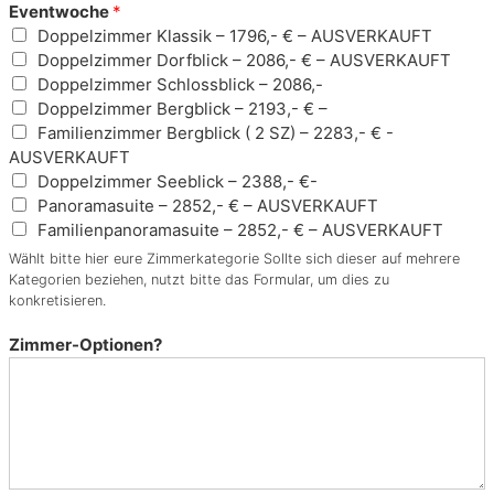
D
Eventwoche
*
e
Doppelzimmer Klassik – 1796,- € – AUSVERKAUFT
i
Doppelzimmer Dorfblick – 2086,- € – AUSVERKAUFT
n
Doppelzimmer Schlossblick – 2086,-
e
Doppelzimmer Bergblick – 2193,- € –
r
Familienzimmer Bergblick ( 2 SZ) – 2283,- € -
o
AUSVERKAUFT
t
Doppelzimmer Seeblick – 2388,- €-
i
Panoramasuite – 2852,- € – AUSVERKAUFT
s
Familienpanoramasuite – 2852,- € – AUSVERKAUFT
c
Wählt bitte hier eure Zimmerkategorie Sollte sich dieser auf mehrere
h
Kategorien beziehen, nutzt bitte das Formular, um dies zu
e
konkretisieren.
s
R
Zimmer-Optionen?
e
i
s
e
p
o