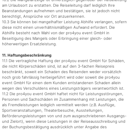
am Urlaubsort zu erstatten. Die Reiseleitung darf lediglich Ihre
Beanstandungen aufnehmen und bestätigen, sie ist jedoch nicht
berechtigt, Ansprüche vor Ort anzuerkennen.
10.3 Sie können bei mangelhafter Leistung Abhilfe verlangen, sofern
diese nicht einen unverhältnismäßigen Aufwand erfordert. Die
Abhilfe besteht nach Wahl von der pro4you event GmbH in
Beseitigung des Mangels oder Erbringung einer gleich- oder
höherwertigen Ersatzleistung.
11. Haftungsbeschränkung
11.1 Die vertragliche Haftung der pro4you event GmbH für Schäden,
die nicht Körperschäden sind, ist auf den 3-fachen Reisepreis
beschränkt, soweit ein Schaden des Reisenden weder vorsätzlich
noch grob fahrlässig herbeigeführt wird oder soweit die pro4you
event GmbH für einen dem Kunden entstandenen Schaden allein
wegen des Verschuldens eines Leistungsträgers verantwortlich ist.
11.2 Die pro4you event GmbH haftet nicht für Leistungsstörungen,
Personen und Sachschäden im Zusammenhang mit Leistungen, die
als Fremdleistungen lediglich vermittelt werden (z.B. Ausflüge,
Sportveranstaltungen, Theaterbesuche, Ausstellungen,
Beförderungsleistungen von und zum ausgeschriebenen Ausgangs-
und Zielort), wenn diese Leistungen in der Reiseausschreibung und
der Buchungsbestätigung ausdrücklich unter Angabe des