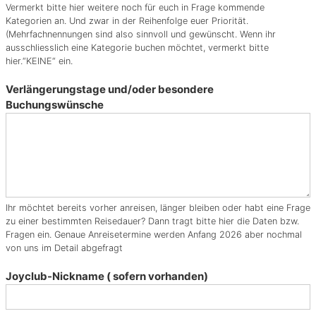
r
Vermerkt bitte hier weitere noch für euch in Frage kommende
t
Kategorien an. Und zwar in der Reihenfolge euer Priorität.
a
(Mehrfachnennungen sind also sinnvoll und gewünscht. Wenn ihr
l
ausschliesslich eine Kategorie buchen möchtet, vermerkt bitte
,
hier.“KEINE“ ein.
E
Verlängerungstage und/oder besondere
r
Buchungswünsche
o
t
i
k
r
e
i
Ihr möchtet bereits vorher anreisen, länger bleiben oder habt eine Frage
s
zu einer bestimmten Reisedauer? Dann tragt bitte hier die Daten bzw.
e
Fragen ein. Genaue Anreisetermine werden Anfang 2026 aber nochmal
n
von uns im Detail abgefragt
,
P
Joyclub-Nickname ( sofern vorhanden)
h
a
n