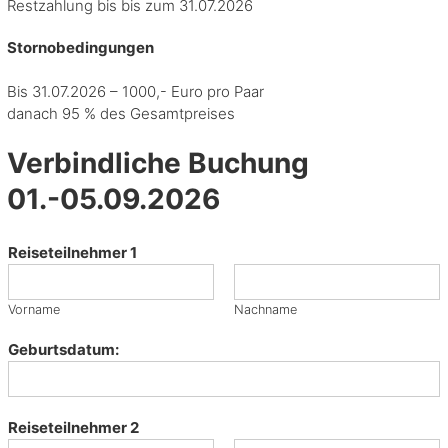
Restzahlung bis bis zum 31.07.2026
D
e
Stornobedingungen
i
n
Bis 31.07.2026 – 1000,- Euro pro Paar
e
danach 95 % des Gesamtpreises
r
o
Verbindliche Buchung
t
i
01.-05.09.2026
s
c
h
Reiseteilnehmer 1
e
s
R
Vorname
Nachname
e
i
Geburtsdatum:
s
e
p
Reiseteilnehmer 2
o