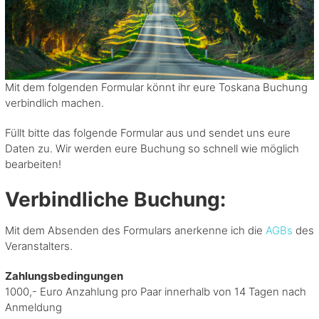
O
P
S
e
Mit dem folgenden Formular könnt ihr eure Toskana Buchung
r
verbindlich machen.
o
t
Füllt bitte das folgende Formular aus und sendet uns eure
i
Daten zu. Wir werden eure Buchung so schnell wie möglich
s
bearbeiten!
c
h
Verbindliche Buchung:
e
R
Mit dem Absenden des Formulars anerkenne ich die
AGBs
des
e
Veranstalters.
i
s
Zahlungsbedingungen
e
1000,- Euro Anzahlung pro Paar innerhalb von 14 Tagen nach
n
Anmeldung
,