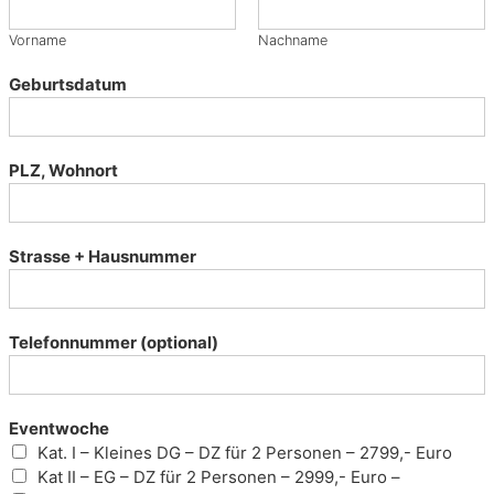
r
t
Vorname
Nachname
a
l
Geburtsdatum
,
E
r
o
PLZ, Wohnort
t
i
k
Strasse + Hausnummer
r
e
i
s
Telefonnummer (optional)
e
n
,
P
Eventwoche
h
Kat. I – Kleines DG – DZ für 2 Personen – 2799,- Euro
a
Kat II – EG – DZ für 2 Personen – 2999,- Euro –
n