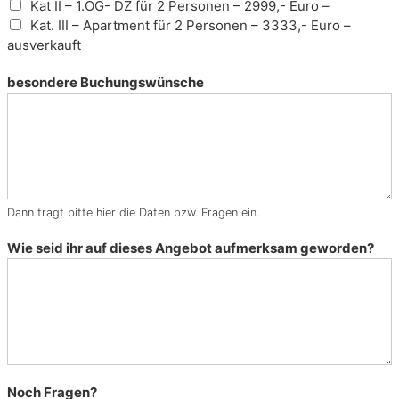
Kat II – 1.OG- DZ für 2 Personen – 2999,- Euro –
t
Kat. III – Apartment für 2 Personen – 3333,- Euro –
a
ausverkauft
s
i
besondere Buchungswünsche
e
n
,
K
o
p
f
Dann tragt bitte hier die Daten bzw. Fragen ein.
k
i
Wie seid ihr auf dieses Angebot aufmerksam geworden?
n
o
Noch Fragen?