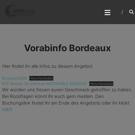
Skip
R
to
content
E
I
S
E
Vorabinfo Bordeaux
N
U
Hier findet ihr alle Infos zu diesem Angebot:
N
Bordeaux2026
Herunterladen
D
PDF-Rooms-1st-2nd-floor-MODIFIABLE-01052023
Herunterladen
W
Wir würden uns freuen euren Geschmack getroffen zu haben.
Bei Rückfragen könnt ihr euch gern melden. Den
O
Buchungslink findet ihr am Ende des Angebots oder ihr klickt
R
HIER
K
S
H