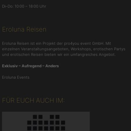
t
Di–Do: 10:00 – 18:00 Uhr
a
s
i
Eroluna Reisen
e
n
,
Eroluna Reisen ist ein Projekt der pro4you event GmbH. Mit
K
einzelnen Veranstaltungsangeboten, Workshops, erotischen Partys
o
und erotischen Reisen bieten wir ein umfangreiches Angebot.
p
Exklusiv – Aufregend – Anders
f
k
Eroluna Events
i
n
o
FÜR EUCH AUCH IM: