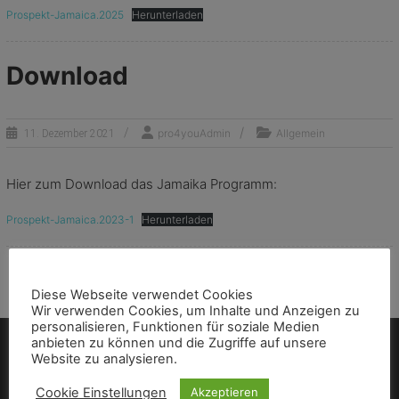
D
Prospekt-Jamaica.2025
Herunterladen
e
i
n
Download
e
r
o
pro4youAdmin
Allgemein
11. Dezember 2021
t
i
s
Hier zum Download das Jamaika Programm:
c
h
Prospekt-Jamaica.2023-1
Herunterladen
e
s
R
e
Diese Webseite verwendet Cookies
i
Wir verwenden Cookies, um Inhalte und Anzeigen zu
s
personalisieren, Funktionen für soziale Medien
anbieten zu können und die Zugriffe auf unsere
e
Website zu analysieren.
p
o
Cookie Einstellungen
Akzeptieren